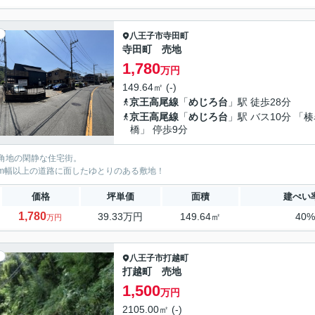
八王子市
寺田町
寺田町 売地
1,780
万円
149.64㎡ (-)
京王高尾線
「
めじろ台
」駅 徒歩28分
京王高尾線
「
めじろ台
」駅 バス10分 「
橋」 停歩9分
角地の閑静な住宅街。
m幅以上の道路に面したゆとりのある敷地！
価格
坪単価
面積
建ぺい
1,780
39.33万円
149.64㎡
40
万円
八王子市
打越町
打越町 売地
1,500
万円
2105.00㎡ (-)