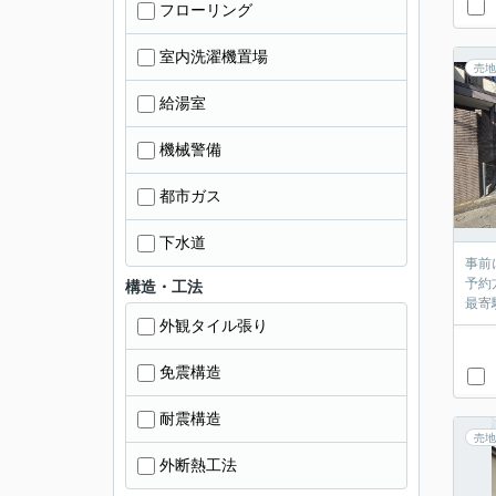
フローリング
室内洗濯機置場
売地
給湯室
機械警備
都市ガス
下水道
事前
予約
構造・工法
最寄
外観タイル張り
免震構造
耐震構造
売地
外断熱工法