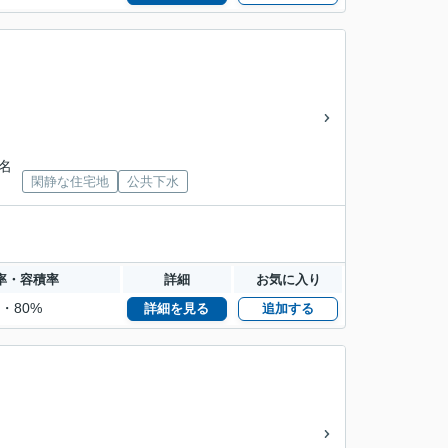
楱名
閑静な住宅地
公共下水
率・容積率
詳細
お気に入り
%・80%
詳細を見る
追加する