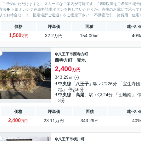
にご予約いただけますと、スムーズなご案内が可能です。 18時以降をご希望の場合
方法◆ 下部オレンジ色資料請求ボタンを押していただくか、直接のお電話で承ってお
駅でお待合せ ３、指定場所ご送迎）をご指定下さい ・不動産取引、諸費用、住宅ロ
価格
坪単価
面積
建ぺい
1,500
32.2万円
154.00㎡
40
万円
八王子市
西寺方町
西寺方町 売地
2,400
万円
343.29㎡ (-)
中央線
「
八王子
」駅 バス26分 「宝生寺団
地」 停歩6分
中央線
「
高尾
」駅 バス24分 「団地南」 
3分
価格
坪単価
面積
建ぺい
2,400
23.11万円
343.29㎡
40
万円
八王子市
横川町