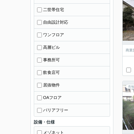
二世帯住宅
自由設計対応
ワンフロア
高層ビル
商業
事務所可
飲食店可
居抜物件
売地
OAフロア
バリアフリー
設備・仕様
メゾネット