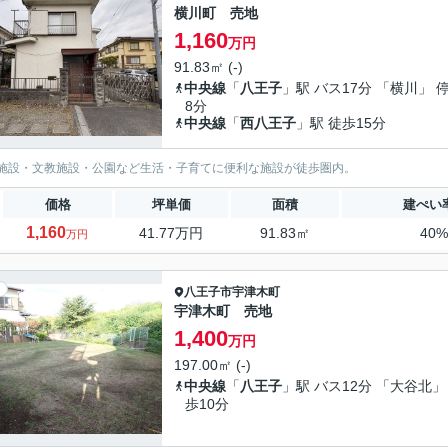
横川町 売地
1,160
万円
91.83㎡ (-)
中央線
「
八王子
」駅 バス17分 「横川」 
8分
中央線
「
西八王子
」駅 徒歩15分
施設・文教施設・公園など生活・子育てに便利な施設が徒歩圏内。
価格
坪単価
面積
建ぺい
1,160
41.77万円
91.83㎡
40
万円
八王子市
宇津木町
宇津木町 売地
1,400
万円
197.00㎡ (-)
中央線
「
八王子
」駅 バス12分 「大谷北」
歩10分