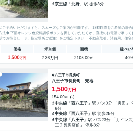
京王線
「
北野
」駅 徒歩8分
にご予約いただけますと、スムーズなご案内が可能です。 18時以降をご希望の場合
方法◆ 下部オレンジ色資料請求ボタンを押していただくか、直接のお電話で承ってお
駅でお待合せ ３、指定場所ご送迎）をご指定下さい ・不動産取引、諸費用、住宅ロ
価格
坪単価
面積
建ぺい
1,500
2.36万円
2105.00㎡
40
万円
八王子市
長房町
八王子市長房町 売地
1,500
万円
154.00㎡ (-)
中央線
「
西八王子
」駅 バス9分 「舟田」 
6分
中央線
「
西八王子
」駅 徒歩25分
中央線
「
八王子
」駅 バス23分 「カイン
王子長房店前」 停歩8分