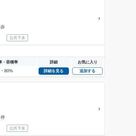
停歩
公共下水
率・容積率
詳細
お気に入り
%・80%
詳細を見る
追加する
 停
公共下水