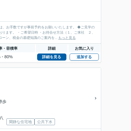
は、お手数ですが事前予約をお願いいたします。 ◆ご見学の
ります。 ・ご希望日時 ・お待合せ方法（１、ご来社 ２、
ーン、税金の基礎知識のご案内を...
もっと見る
率・容積率
詳細
お気に入り
%・80%
詳細を見る
追加する
停歩
ズ八
閑静な住宅地
公共下水