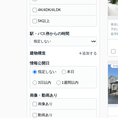
4K/4DK/4LDK
5K以上
事前
予約
駅・バス停からの時間
最寄
建物構造
追加する
情報公開日
売地
指定しない
本日
3日以内
1週間以内
画像・動画あり
画像あり
動画あり