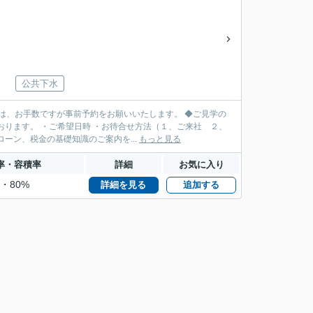
公共下水
は、お手数ですが事前予約をお願いいたします。 ◆ご見学の
ります。 ・ご希望日時 ・お待合せ方法（１、ご来社 ２、
ーン、税金の基礎知識のご案内を...
もっと見る
率・容積率
詳細
お気に入り
%・80%
詳細を見る
追加する