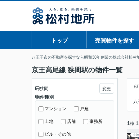
トップ
売買物件を探す
八王子市の不動産を探すなら昭和30年創業の株式会社松村
京王高尾線 狭間駅の物件一覧
お
狭間
変更
物件種別
八
マンション
戸建
土地
店舗
事務所
1
1
棟
ビル・その他
売地