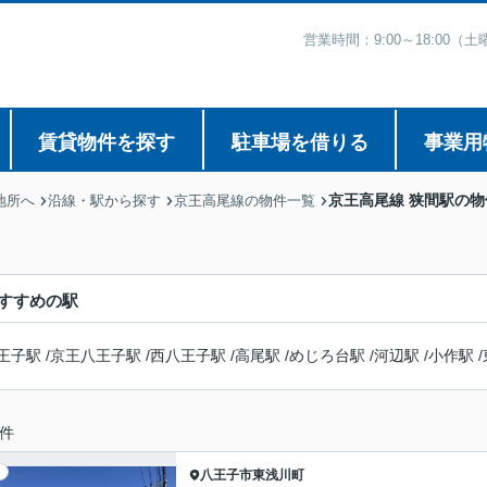
営業時間：9:00～18:00
賃貸物件を探す
駐車場を借りる
事業用
京王高尾線 狭間駅の
地所へ
沿線・駅から探す
京王高尾線の物件一覧
すすめの駅
王子駅
/
京王八王子駅
/
西八王子駅
/
高尾駅
/
めじろ台駅
/
河辺駅
/
小作駅
/
件
八王子市
東浅川町