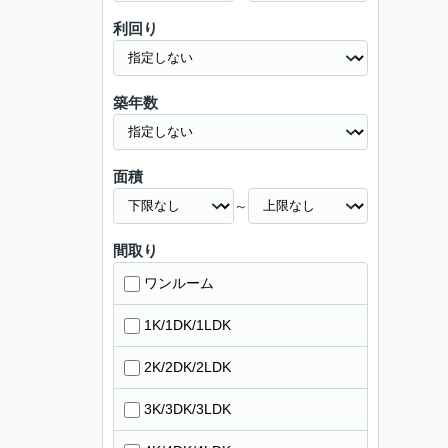
利回り
築年数
面積
～
間取り
ワンルーム
1K/1DK/1LDK
2K/2DK/2LDK
3K/3DK/3LDK