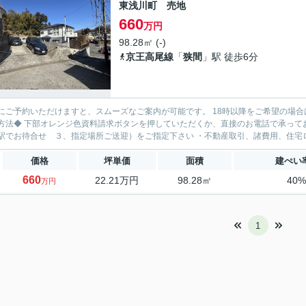
東浅川町 売地
660
万円
98.28㎡ (-)
京王高尾線
「
狭間
」駅 徒歩6分
にご予約いただけますと、スムーズなご案内が可能です。 18時以降をご希望の場合
方法◆ 下部オレンジ色資料請求ボタンを押していただくか、直接のお電話で承ってお
駅でお待合せ ３、指定場所ご送迎）をご指定下さい ・不動産取引、諸費用、住宅ロ
価格
坪単価
面積
建ぺい
660
22.21万円
98.28㎡
40
万円
1