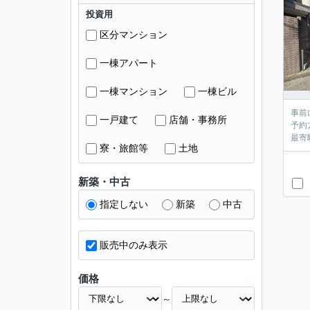
投資用
区分マンション
一棟アパート
一棟マンション
一棟ビル
事前
一戸建て
店舗・事務所
予約
最寄
寮・旅館等
土地
新築・中古
指定しない
新築
中古
販売中のみ表示
価格
～