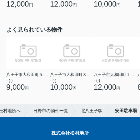
12,000
12,000
10,000
円
円
円
よく見られている物件
八王子市大和田町５丁目
八王子市大和田町３丁目
八王子市大和田町１丁目
- (-)
- (-)
- (-)
- 
9,000
10,000
12,000
円
円
円
松村地所へ
日野市の物件一覧
北八王子駅
安田駐車場
株式会社松村地所