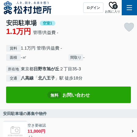
0
ログイン
お気に入り
安田駐車場
空室1
1.1万円
管理/共益費 -
1.1万円 管理/共益費 -
賃料
-㎡
-
面積
間取り
東京都
日野市
旭が丘
２丁目35-3
所在地
八高線
「
北八王子
」駅 徒歩18分
交通
お問い合わせ
無料
安田駐車場の募集中物件
空き要確認
11,000円