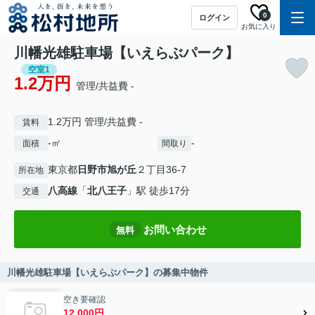
0
ログイン
お気に入り
川幡光雄駐車場【いえらぶパーク】
空室1
1.2万円
管理/共益費 -
1.2万円 管理/共益費 -
賃料
-㎡
-
面積
間取り
東京都
日野市
旭が丘
２丁目36-7
所在地
八高線
「
北八王子
」駅 徒歩17分
交通
お問い合わせ
無料
川幡光雄駐車場【いえらぶパーク】の募集中物件
空き要確認
12,000円