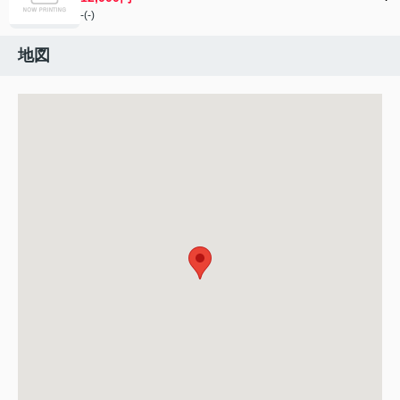
-(-)
地図