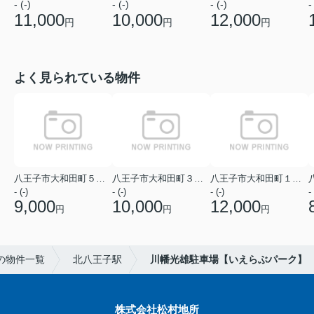
- (-)
- (-)
- (-)
-
11,000
10,000
12,000
円
円
円
よく見られている物件
八王子市大和田町５丁目
八王子市大和田町３丁目
八王子市大和田町１丁目
- (-)
- (-)
- (-)
- 
9,000
10,000
12,000
円
円
円
の物件一覧
北八王子駅
川幡光雄駐車場【いえらぶパーク】
株式会社松村地所