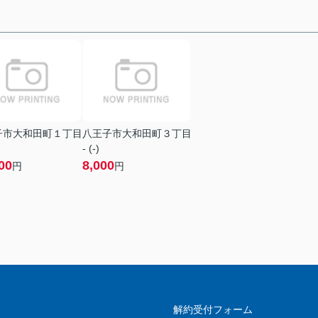
子市大和田町１丁目
八王子市大和田町３丁目
- (-)
00
8,000
円
円
解約受付フォーム