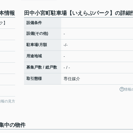
本情報
田中小宮町駐車場【いえらぶパーク】の詳細
ク】
設備条件
設備(その他)
-
駐車場/月額
-/-
用途地域
-
募集戸数 / 総戸数
- / -
取引態様
専任媒介
情報
情報の見方
集中の物件