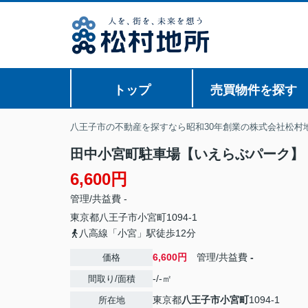
トップ
売買物件を探す
八王子市の不動産を探すなら昭和30年創業の株式会社松村
田中小宮町駐車場【いえらぶパーク】
6,600円
管理/共益費 -
東京都
八王子市
小宮町
1094-1
八高線「小宮」駅徒歩12分
6,600円
管理/共益費
-
価格
-/-㎡
間取り/面積
東京都
八王子市
小宮町
1094-1
所在地