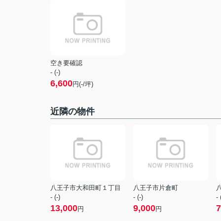
空き要確認
- (-)
6,600
円(-/坪)
近隣の物件
八王子市大和田町１丁目
八王子市片倉町
- (-)
- (-)
- 
13,000
9,000
7
円
円