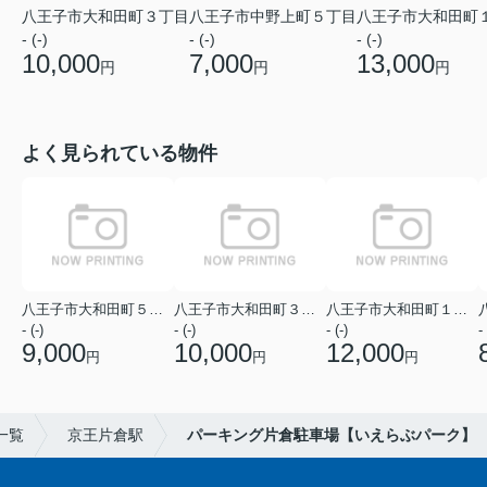
八王子市大和田町３丁目
八王子市中野上町５丁目
八王子市大和田町
- (-)
- (-)
- (-)
10,000
7,000
13,000
円
円
円
よく見られている物件
八王子市大和田町５丁目
八王子市大和田町３丁目
八王子市大和田町１丁目
- (-)
- (-)
- (-)
- 
9,000
10,000
12,000
円
円
円
一覧
京王片倉駅
パーキング片倉駐車場【いえらぶパーク】