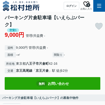
0
ログイン
お気に入り
パーキング片倉駐車場【いえらぶパー
ク】
空室1
9,000円
管理/共益費 -
9,000円 管理/共益費 -
賃料
-㎡
-
面積
間取り
東京都
八王子市
片倉町
42-16
所在地
京王高尾線
「
京王片倉
」駅 徒歩2分
交通
お問い合わせ
無料
パーキング片倉駐車場【いえらぶパーク】の募集中物件