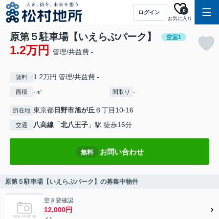
0
ログイン
お気に入り
原第５駐車場【いえらぶパーク】
空室1
1.2万円
管理/共益費 -
1.2万円 管理/共益費 -
賃料
-㎡
-
面積
間取り
東京都
日野市
旭が丘
６丁目10-16
所在地
八高線
「
北八王子
」駅 徒歩16分
交通
お問い合わせ
無料
原第５駐車場【いえらぶパーク】の募集中物件
空き要確認
12,000円