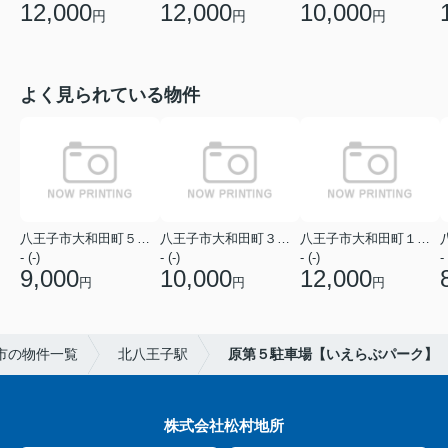
12,000
12,000
10,000
円
円
円
よく見られている物件
八王子市大和田町５丁目
八王子市大和田町３丁目
八王子市大和田町１丁目
- (-)
- (-)
- (-)
- 
9,000
10,000
12,000
円
円
円
市の物件一覧
北八王子駅
原第５駐車場【いえらぶパーク】
株式会社松村地所