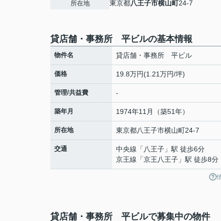
東京都
八王子市
横山町
24-7
所在地
貸店舗・事務所 平ビルの基本情報
物件名
貸店舗・事務所 平ビル
価格
19.8万円(1.21万円/坪)
管理/共益費
-
築年月
1974年11月（築51年）
所在地
東京都
八王子市
横山町
24-7
交通
中央線
「
八王子
」駅 徒歩6分
京王線
「
京王八王子
」駅 徒歩8分
貸店舗・事務所 平ビルで募集中の物件