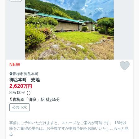
NEW
青梅市御岳本町
御岳本町 売地
2,620
万円
895.00㎡ (-)
青梅線「御嶽」駅 徒歩5分
公共下水
事前にご予約いただけますと、スムーズなご案内が可能です。 18時以
降をご希望の場合は、お手数ですが事前予約をお願いいたし...
もっと見
る