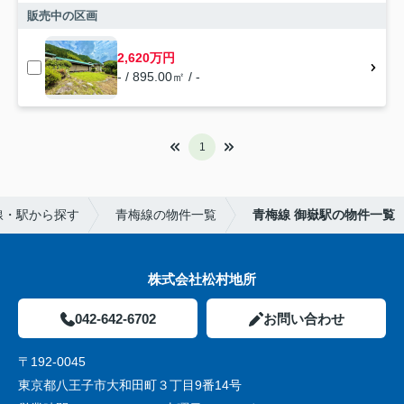
販売中の区画
2,620万円
- / 895.00㎡ / -
1
線・駅から探す
青梅線の物件一覧
青梅線 御嶽駅の物件一覧
株式会社松村地所
042-642-6702
お問い合わせ
〒192-0045
東京都八王子市大和田町３丁目9番14号