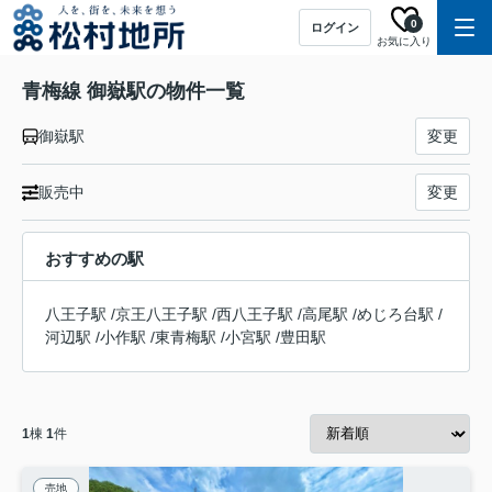
0
ログイン
お気に入り
青梅線 御嶽駅の物件一覧
御嶽駅
変更
販売中
変更
おすすめの駅
八王子駅
/
京王八王子駅
/
西八王子駅
/
高尾駅
/
めじろ台駅
/
河辺駅
/
小作駅
/
東青梅駅
/
小宮駅
/
豊田駅
1
棟
1
件
売地