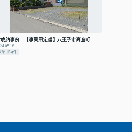
ご成約事例 【事業用定借】八王子市高倉町
24.05.18
事業用物件