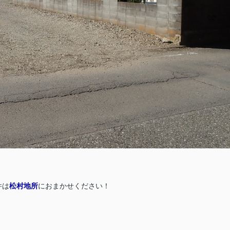
件は
松村地所
におまかせください！