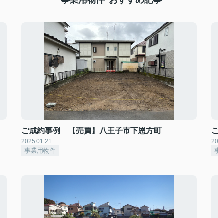
”事業用物件”おすすめ記事
ご成約事例 【売買】八王子市下恩方町
2025.01.21
20
事業用物件