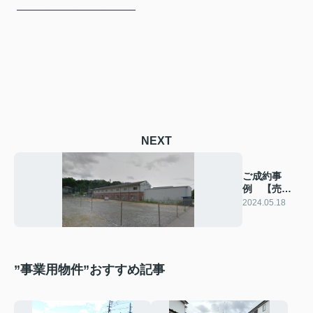
─────────────────
NEXT
ご成約事
例 【売
買】山梨県
2024.05.18
韮崎市
”事業用物件”おすすめ記事