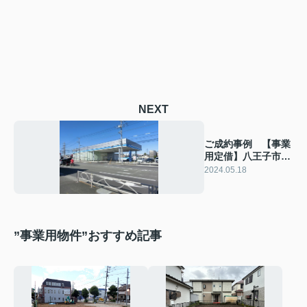
NEXT
ご成約事例 【事業
用定借】八王子市高
倉町
2024.05.18
”事業用物件”おすすめ記事