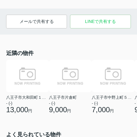
メールで共有する
LINEで共有する
近隣の物件
八王子市大和田町１丁目
八王子市片倉町
八王子市中野上町５丁目
- (-)
- (-)
- (-)
- 
13,000
9,000
7,000
円
円
円
よく見られている物件