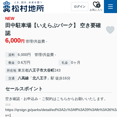
0
ログイン
お気に入り
NEW
田中駐車場【いえらぶパーク】 空き要確
認
6,000
円
管理/共益費 -
6,000円 管理/共益費 -
賃料
0.6万円
0ヶ月
敷金
礼金
東京都
八王子市
大谷町
243
所在地
八高線
「
北八王子
」駅 徒歩16分
交通
セールスポイント
空き確認・お申込み・ご契約はこちらからお願いいたします。
↓↓↓
https://qrsign.jp/parks/detail/ed%3A2c%3Aff%3A39%3Afb%3A36%
v=1