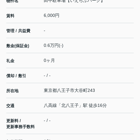
田中駐車場【いえらぶパーク】
物件名
6,000円
賃料
-
管理 / 共益費
0.6万円(-)
敷金(保証金)
0ヶ月
礼金
- / -
償却 / 敷引
東京都
八王子市
大谷町
243
所在地
八高線
「
北八王子
」駅 徒歩16分
交通
- / -
更新料 /
更新事務手数料