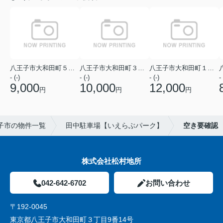
八王子市大和田町５丁目
八王子市大和田町３丁目
八王子市大和田町１丁目
- (-)
- (-)
- (-)
- 
9,000
10,000
12,000
円
円
円
子市の物件一覧
田中駐車場【いえらぶパーク】
空き要確認
株式会社松村地所
042-642-6702
お問い合わせ
〒192-0045
東京都八王子市大和田町３丁目9番14号