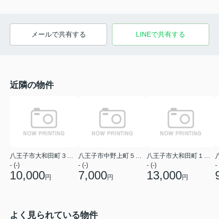
メールで共有する
LINEで共有する
近隣の物件
八王子市大和田町３丁目
八王子市中野上町５丁目
八王子市大和田町１丁目
- (-)
- (-)
- (-)
- 
10,000
7,000
13,000
円
円
円
よく見られている物件