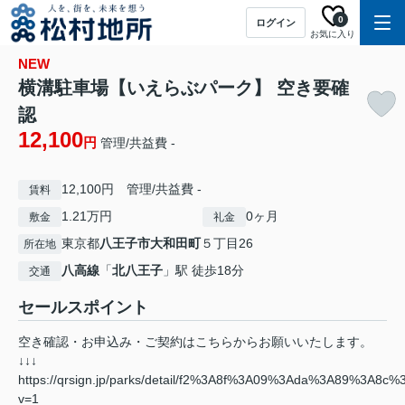
0
ログイン
お気に入り
NEW
横溝駐車場【いえらぶパーク】 空き要確
認
12,100
円
管理/共益費 -
12,100円 管理/共益費 -
賃料
1.21万円
0ヶ月
敷金
礼金
東京都
八王子市
大和田町
５丁目26
所在地
八高線
「
北八王子
」駅 徒歩18分
交通
セールスポイント
空き確認・お申込み・ご契約はこちらからお願いいたします。
↓↓↓
https://qrsign.jp/parks/detail/f2%3A8f%3A09%3Ada%3A89%3A8c
v=1