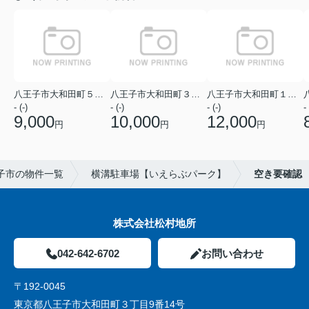
八王子市大和田町５丁目
八王子市大和田町３丁目
八王子市大和田町１丁目
- (-)
- (-)
- (-)
- 
9,000
10,000
12,000
円
円
円
子市の物件一覧
横溝駐車場【いえらぶパーク】
空き要確認
株式会社松村地所
042-642-6702
お問い合わせ
〒192-0045
東京都八王子市大和田町３丁目9番14号