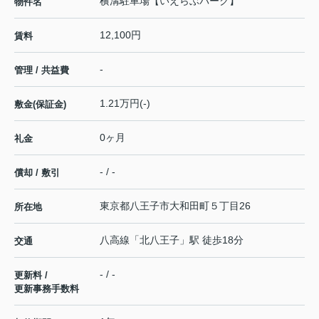
横溝駐車場【いえらぶパーク】
物件名
12,100円
賃料
-
管理 / 共益費
1.21万円(-)
敷金(保証金)
0ヶ月
礼金
- / -
償却 / 敷引
東京都
八王子市
大和田町
５丁目26
所在地
八高線
「
北八王子
」駅 徒歩18分
交通
- / -
更新料 /
更新事務手数料