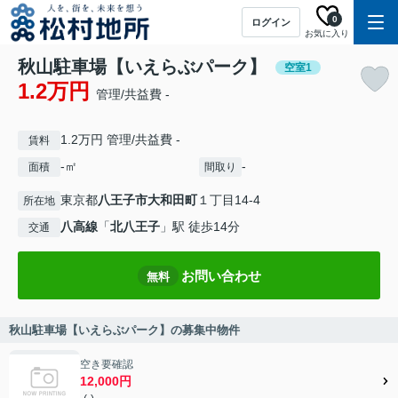
0
ログイン
お気に入り
秋山駐車場【いえらぶパーク】
空室1
1.2万円
管理/共益費 -
1.2万円 管理/共益費 -
賃料
-㎡
-
面積
間取り
東京都
八王子市
大和田町
１丁目14-4
所在地
八高線
「
北八王子
」駅 徒歩14分
交通
お問い合わせ
無料
秋山駐車場【いえらぶパーク】の募集中物件
空き要確認
12,000円