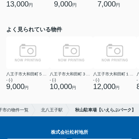
13,000
9,000
7,000
円
円
円
よく見られている物件
八王子市大和田町５丁目
八王子市大和田町３丁目
八王子市大和田町１丁目
- (-)
- (-)
- (-)
- 
9,000
10,000
12,000
円
円
円
子市の物件一覧
北八王子駅
秋山駐車場【いえらぶパーク】
株式会社松村地所