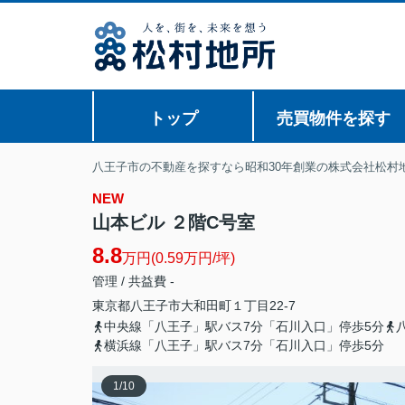
トップ
売買物件を探す
八王子市の不動産を探すなら昭和30年創業の株式会社松村
NEW
山本ビル ２階C号室
8.8
万円(0.59万円/坪)
管理 / 共益費 -
東京都
八王子市
大和田町
１丁目22-7
中央線「八王子」駅バス7分「石川入口」停歩5分
横浜線「八王子」駅バス7分「石川入口」停歩5分
1
/
10