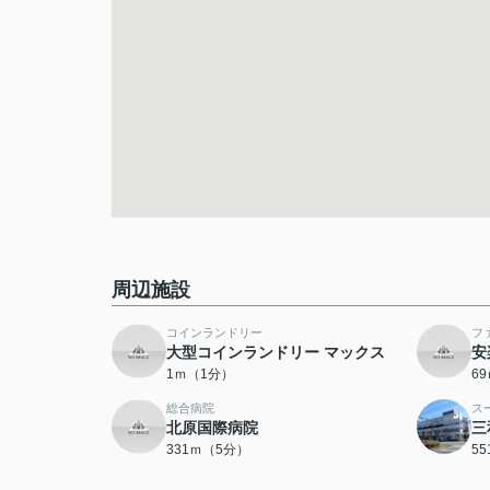
周辺施設
コインランドリー
フ
大型コインランドリー マックス
安
1ｍ（1分）
6
総合病院
ス
北原国際病院
三
331ｍ（5分）
5