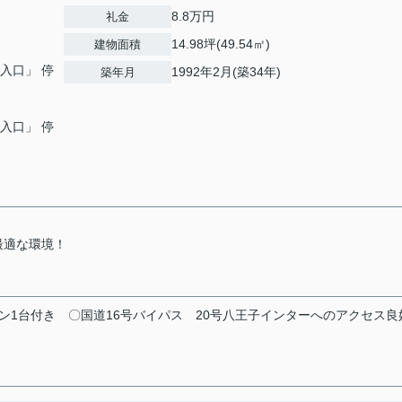
8.8万円
礼金
14.98坪(49.54㎡)
建物面積
川入口」 停
1992年2月(築34年)
築年月
川入口」 停
！
最適な環境！
ン1台付き
〇国道16号バイパス
20号八王子インターへのアクセス良