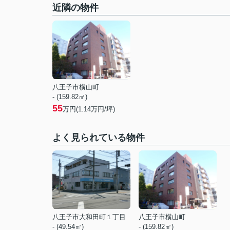
近隣の物件
八王子市横山町
- (159.82㎡)
55
万円(
1.14
万円/坪)
よく見られている物件
八王子市大和田町１丁目
八王子市横山町
- (49.54㎡)
- (159.82㎡)