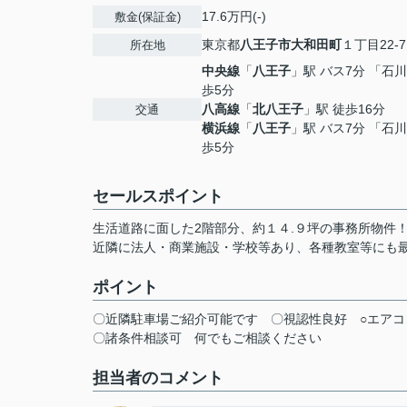
17.6万円(-)
敷金(保証金)
東京都
八王子市
大和田町
１丁目22-7
所在地
中央線
「
八王子
」駅 バス7分 「石
歩5分
八高線
「
北八王子
」駅 徒歩16分
交通
横浜線
「
八王子
」駅 バス7分 「石
歩5分
セールスポイント
生活道路に面した2階部分、約１４.９坪の事務所物件
近隣に法人・商業施設・学校等あり、各種教室等にも
ポイント
〇近隣駐車場ご紹介可能です
〇視認性良好
○エアコ
〇諸条件相談可
何でもご相談ください
担当者のコメント