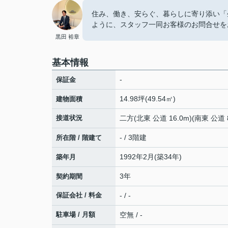
住み、働き、安らぐ、暮らしに寄り添い「
ように、スタッフ一同お客様のお問合せを
黒田 裕章
基本情報
-
保証金
14.98坪(49.54㎡)
建物面積
接道状況
二方(北東 公道 16.0m)(南東 公道 8
- / 3階建
所在階 / 階建て
1992年2月(築34年)
築年月
3年
契約期間
保証会社 / 料金
- / -
駐車場 / 月額
空無 / -