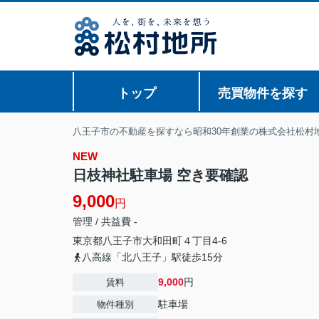
トップ
売買物件を探す
八王子市の不動産を探すなら昭和30年創業の株式会社松村
NEW
日枝神社駐車場 空き要確認
9,000
円
管理 / 共益費 -
東京都
八王子市
大和田町
４丁目4-6
八高線「北八王子」駅徒歩15分
9,000
円
賃料
駐車場
物件種別