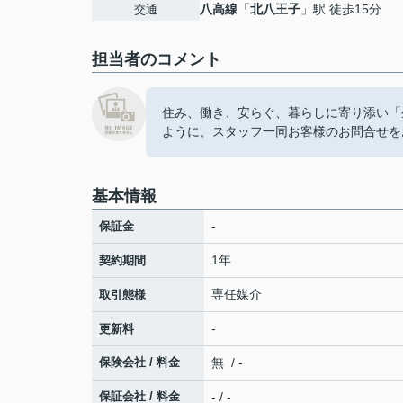
八高線
「
北八王子
」駅 徒歩15分
交通
担当者のコメント
住み、働き、安らぐ、暮らしに寄り添い「
ように、スタッフ一同お客様のお問合せを
基本情報
-
保証金
1年
契約期間
専任媒介
取引態様
-
更新料
保険会社 / 料金
無 / -
保証会社 / 料金
- / -