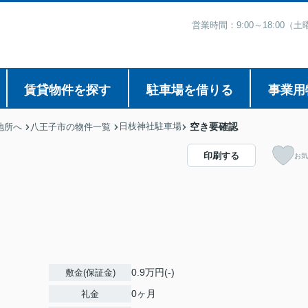
営業時間：9:00～18:00
賃貸物件を探す
駐車場を借りる
事業用
日枝神社駐車場
空き要確認
地所へ
八王子市の物件一覧
印刷する
お気
0.9万円(-)
敷金(保証金)
0ヶ月
礼金