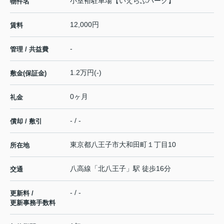
小室裕駐車場【いえらぶパーク】
物件名
12,000円
賃料
-
管理 / 共益費
1.2万円(-)
敷金(保証金)
0ヶ月
礼金
- / -
償却 / 敷引
東京都
八王子市
大和田町
１丁目10
所在地
八高線
「
北八王子
」駅 徒歩16分
交通
- / -
更新料 /
更新事務手数料