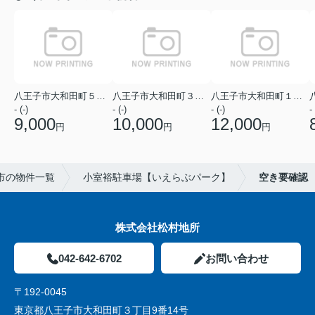
八王子市大和田町５丁目
八王子市大和田町３丁目
八王子市大和田町１丁目
- (-)
- (-)
- (-)
- 
9,000
10,000
12,000
円
円
円
市の物件一覧
小室裕駐車場【いえらぶパーク】
空き要確認
株式会社松村地所
042-642-6702
お問い合わせ
〒192-0045
東京都八王子市大和田町３丁目9番14号