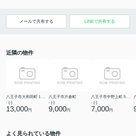
メールで共有する
LINEで共有する
近隣の物件
八王子市大和田町１丁目
八王子市片倉町
八王子市中野上町５丁目
- (-)
- (-)
- (-)
- 
13,000
9,000
7,000
円
円
円
よく見られている物件