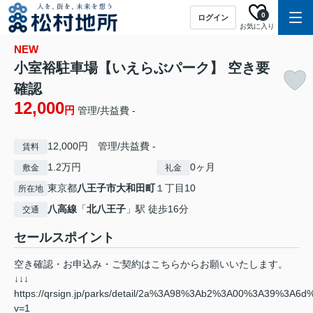
0
ログイン
お気に入り
NEW
小室裕駐車場【いえらぶパーク】 空き要
確認
12,000
円
管理/共益費 -
12,000円 管理/共益費 -
賃料
1.2万円
0ヶ月
敷金
礼金
東京都
八王子市
大和田町
１丁目10
所在地
八高線
「
北八王子
」駅 徒歩16分
交通
セールスポイント
空き確認・お申込み・ご契約はこちらからお願いいたします。
↓↓↓
https://qrsign.jp/parks/detail/2a%3A98%3Ab2%3A00%3A39%3A6
v=1